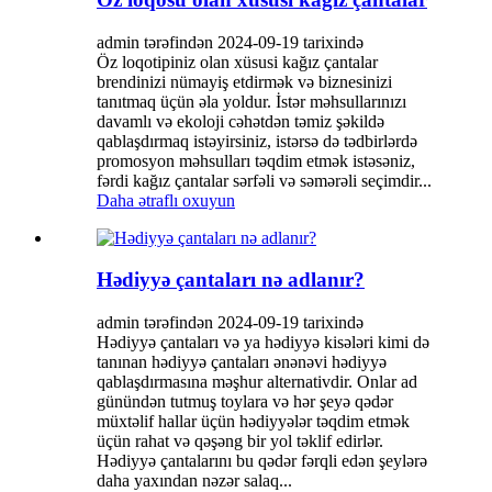
admin tərəfindən 2024-09-19 tarixində
Öz loqotipiniz olan xüsusi kağız çantalar
brendinizi nümayiş etdirmək və biznesinizi
tanıtmaq üçün əla yoldur. İstər məhsullarınızı
davamlı və ekoloji cəhətdən təmiz şəkildə
qablaşdırmaq istəyirsiniz, istərsə də tədbirlərdə
promosyon məhsulları təqdim etmək istəsəniz,
fərdi kağız çantalar sərfəli və səmərəli seçimdir...
Daha ətraflı oxuyun
Hədiyyə çantaları nə adlanır?
admin tərəfindən 2024-09-19 tarixində
Hədiyyə çantaları və ya hədiyyə kisələri kimi də
tanınan hədiyyə çantaları ənənəvi hədiyyə
qablaşdırmasına məşhur alternativdir. Onlar ad
günündən tutmuş toylara və hər şeyə qədər
müxtəlif hallar üçün hədiyyələr təqdim etmək
üçün rahat və qəşəng bir yol təklif edirlər.
Hədiyyə çantalarını bu qədər fərqli edən şeylərə
daha yaxından nəzər salaq...