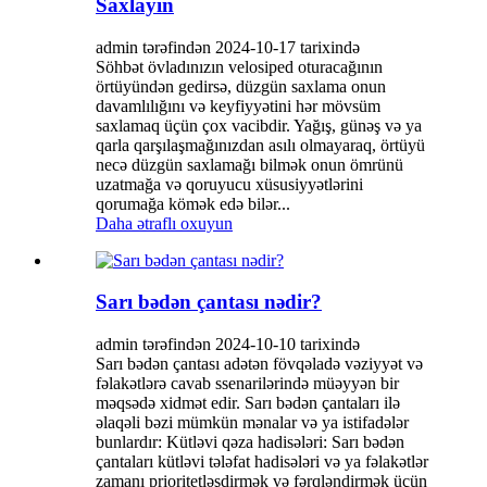
Saxlayın
admin tərəfindən 2024-10-17 tarixində
Söhbət övladınızın velosiped oturacağının
örtüyündən gedirsə, düzgün saxlama onun
davamlılığını və keyfiyyətini hər mövsüm
saxlamaq üçün çox vacibdir. Yağış, günəş və ya
qarla qarşılaşmağınızdan asılı olmayaraq, örtüyü
necə düzgün saxlamağı bilmək onun ömrünü
uzatmağa və qoruyucu xüsusiyyətlərini
qorumağa kömək edə bilər...
Daha ətraflı oxuyun
Sarı bədən çantası nədir?
admin tərəfindən 2024-10-10 tarixində
Sarı bədən çantası adətən fövqəladə vəziyyət və
fəlakətlərə cavab ssenarilərində müəyyən bir
məqsədə xidmət edir. Sarı bədən çantaları ilə
əlaqəli bəzi mümkün mənalar və ya istifadələr
bunlardır: Kütləvi qəza hadisələri: Sarı bədən
çantaları kütləvi tələfat hadisələri və ya fəlakətlər
zamanı prioritetləşdirmək və fərqləndirmək üçün