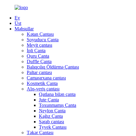
Ev
Üst
Məhsullar
Kətan Çantası
Soyuducu Çanta
Meyit çantası
İpli Çanta
Quru Çanta
Duffle Çanta
Balıqçılıq Öldürmə Çantası
Paltar çantası
Camaşırxana çantası
Kosmetik Çanta
Alış-veriş çantası
Qatlana bilən çanta
Jute Çanta
Toxunmamış Çanta
Neylon Çanta
Kağız Çanta
Şərab çantası
Tyvek Çantası
Təkər Çantası