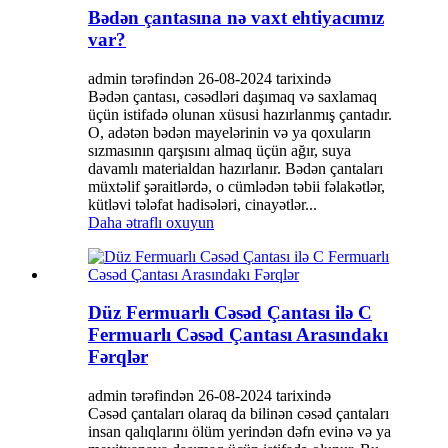
Bədən çantasına nə vaxt ehtiyacımız
var?
admin tərəfindən 26-08-2024 tarixində
Bədən çantası, cəsədləri daşımaq və saxlamaq
üçün istifadə olunan xüsusi hazırlanmış çantadır.
O, adətən bədən mayelərinin və ya qoxuların
sızmasının qarşısını almaq üçün ağır, suya
davamlı materialdan hazırlanır. Bədən çantaları
müxtəlif şəraitlərdə, o cümlədən təbii fəlakətlər,
kütləvi tələfat hadisələri, cinayətlər...
Daha ətraflı oxuyun
Düz Fermuarlı Cəsəd Çantası ilə C
Fermuarlı Cəsəd Çantası Arasındakı
Fərqlər
admin tərəfindən 26-08-2024 tarixində
Cəsəd çantaları olaraq da bilinən cəsəd çantaları
insan qalıqlarını ölüm yerindən dəfn evinə və ya