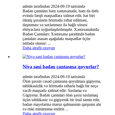
admin tərəfindən 2024-09-19 tarixində
Bədən çantaları həm xəstəxanada, həm də dəfn
evində fərqli məqsədlərə xidmət edir, hər biri
ölmüş şəxslərin hörmətlə rəftar edilməsi,
daşınması və saxlanması ilə bağlı xüsusi
ehtiyaclara uyğunlaşdırılmışdır. Xəstəxanalarda
Bədən Çantaları: Xəstəxana şəraitində bədən
çantaları əsasən aşağıdakı məqsədlər üçün
istifadə olunur: ...
Daha ətraflı oxuyun
Niyə səni bədən çantasına qoyurlar?
admin tərəfindən 2024-09-19 tarixində
Ölən şəxsin cəsəd çantasına qoyulması gigiyena,
təhlükəsizlik və hörmətlə rəftarla bağlı bir neçə
vacib məqsədə xidmət edir: Saxlama və
Gigiyena: Bədən çantaları ölən şəxsi saxlamaq
üçün təhlükəsiz və gigiyenik bir üsul təmin edir,
bədən mayelərinə məruz qalmasının qarşısını alır
və riski minimuma endirir. ..
Daha ətraflı oxuyun