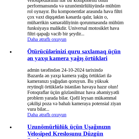
velosipedlərinin hər bir komponenti onun
performansında və uzunömürlülüyündə mühüm
rol oynayır. Bu komponentlər arasında hava filtri
çox vaxt diqqətdən kənarda qalır, lakin o,
mühərrikin səmərəliliyinin qorunmasında mühüm
funksiyaya malikdir. Universal motosiklet hava
filtri qapağı vacib bir şeydir...
Daha ətraflı oxuyun
Ötürücülərinizi quru saxlamaq üçün
ən yaxşı kamera yağış örtükləri
admin tərəfindən 24-10-2024 tarixində
Bazarda ən yaxşı kamera yağış örtükləri ilə
kameranızı yağışdan qoruyun. Bu yüksək
reytinqli örtüklərlə istənilən havaya hazır olun!
Fotoqraflar üçün gözlənilməz hava əhəmiyyətli
problem yarada bilər. Qəfil leysan mükəmməl
çəkilişi poza və bahalı kameraya potensial ziyan
vura bilər...
Daha ətraflı oxuyun
Uzunömürlülük üçün Uşağınızın
Velosiped Kreslosunu Düzgün