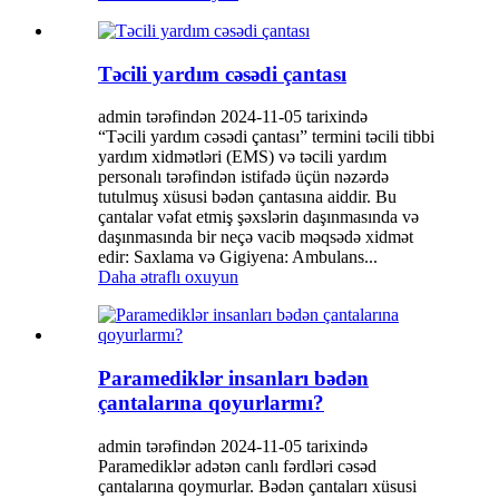
Təcili yardım cəsədi çantası
admin tərəfindən 2024-11-05 tarixində
“Təcili yardım cəsədi çantası” termini təcili tibbi
yardım xidmətləri (EMS) və təcili yardım
personalı tərəfindən istifadə üçün nəzərdə
tutulmuş xüsusi bədən çantasına aiddir. Bu
çantalar vəfat etmiş şəxslərin daşınmasında və
daşınmasında bir neçə vacib məqsədə xidmət
edir: Saxlama və Gigiyena: Ambulans...
Daha ətraflı oxuyun
Paramediklər insanları bədən
çantalarına qoyurlarmı?
admin tərəfindən 2024-11-05 tarixində
Paramediklər adətən canlı fərdləri cəsəd
çantalarına qoymurlar. Bədən çantaları xüsusi