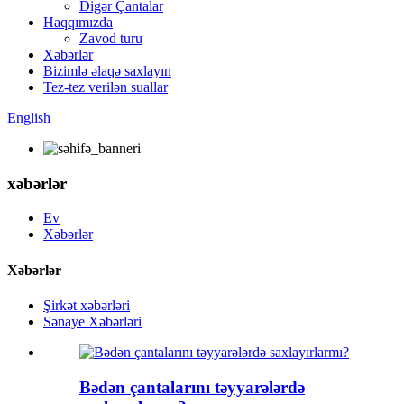
Digər Çantalar
Haqqımızda
Zavod turu
Xəbərlər
Bizimlə əlaqə saxlayın
Tez-tez verilən suallar
English
xəbərlər
Ev
Xəbərlər
Xəbərlər
Şirkət xəbərləri
Sənaye Xəbərləri
Bədən çantalarını təyyarələrdə