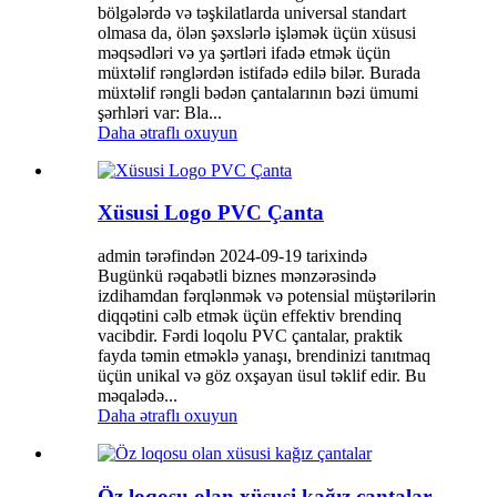
bölgələrdə və təşkilatlarda universal standart
olmasa da, ölən şəxslərlə işləmək üçün xüsusi
məqsədləri və ya şərtləri ifadə etmək üçün
müxtəlif rənglərdən istifadə edilə bilər. Burada
müxtəlif rəngli bədən çantalarının bəzi ümumi
şərhləri var: Bla...
Daha ətraflı oxuyun
Xüsusi Logo PVC Çanta
admin tərəfindən 2024-09-19 tarixində
Bugünkü rəqabətli biznes mənzərəsində
izdihamdan fərqlənmək və potensial müştərilərin
diqqətini cəlb etmək üçün effektiv brendinq
vacibdir. Fərdi loqolu PVC çantalar, praktik
fayda təmin etməklə yanaşı, brendinizi tanıtmaq
üçün unikal və göz oxşayan üsul təklif edir. Bu
məqalədə...
Daha ətraflı oxuyun
Öz loqosu olan xüsusi kağız çantalar