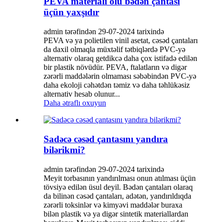
PEVA materialı ölü bədən çantası
üçün yaxşıdır
admin tərəfindən 29-07-2024 tarixində
PEVA və ya polietilen vinil asetat, cəsəd çantaları
da daxil olmaqla müxtəlif tətbiqlərdə PVC-yə
alternativ olaraq getdikcə daha çox istifadə edilən
bir plastik növüdür. PEVA, ftalatların və digər
zərərli maddələrin olmaması səbəbindən PVC-yə
daha ekoloji cəhətdən təmiz və daha təhlükəsiz
alternativ hesab olunur...
Daha ətraflı oxuyun
Sadəcə cəsəd çantasını yandıra
bilərikmi?
admin tərəfindən 29-07-2024 tarixində
Meyit torbasının yandırılması onun atılması üçün
tövsiyə edilən üsul deyil. Bədən çantaları olaraq
da bilinən cəsəd çantaları, adətən, yandırıldıqda
zərərli toksinlər və kimyəvi maddələr buraxa
bilən plastik və ya digər sintetik materiallardan