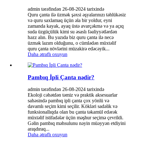
admin tərəfindən 26-08-2024 tarixində
Quru çanta ilə üzmək şəxsi əşyalarınızı təhlükəsiz
və quru saxlamaq üçün əla bir yoldur, eyni
zamanda kayak, ayaq üstə avarçəkmə və ya açıq
suda üzgüçülük kimi su əsaslı fəaliyyətlərdən
həzz alın. Bu yazıda biz quru çanta ilə necə
üzmək lazım olduğunu, o cümlədən müxtəlif
quru çanta növlərini müzakirə edəcəyik...
Daha ətraflı oxuyun
Pambıq İpli Çanta nədir?
admin tərəfindən 26-08-2024 tarixində
Ekoloji cəhətdən təmiz və praktik aksesuarlar
sahəsində pambıq ipli çanta çox yönlü və
davamlı seçim kimi seçilir. Kökləri sadəlik və
funksionallıqda olan bu çanta təkamül edərək
müxtəlif istifadələr üçün məşhur seçimə çevrildi.
Gəlin pambıq məhsulunu nəyin müəyyən etdiyini
araşdıraq...
Daha ətraflı oxuyun