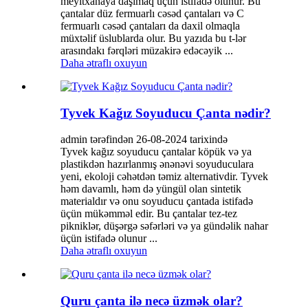
meyitxanaya daşımaq üçün istifadə olunur. Bu
çantalar düz fermuarlı cəsəd çantaları və C
fermuarlı cəsəd çantaları da daxil olmaqla
müxtəlif üslublarda olur. Bu yazıda bu t-lər
arasındakı fərqləri müzakirə edəcəyik ...
Daha ətraflı oxuyun
Tyvek Kağız Soyuducu Çanta nədir?
admin tərəfindən 26-08-2024 tarixində
Tyvek kağız soyuducu çantalar köpük və ya
plastikdən hazırlanmış ənənəvi soyuduculara
yeni, ekoloji cəhətdən təmiz alternativdir. Tyvek
həm davamlı, həm də yüngül olan sintetik
materialdır və onu soyuducu çantada istifadə
üçün mükəmməl edir. Bu çantalar tez-tez
pikniklər, düşərgə səfərləri və ya gündəlik nahar
üçün istifadə olunur ...
Daha ətraflı oxuyun
Quru çanta ilə necə üzmək olar?