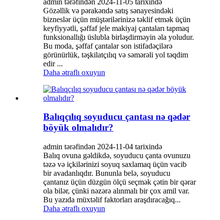
admin tərəfindən 2024-11-05 tarixində
Gözəllik və pərakəndə satış sənayesindəki
bizneslər üçün müştərilərinizə təklif etmək üçün
keyfiyyətli, şəffaf jele makiyaj çantaları tapmaq
funksionallığı üslubla birləşdirməyin əla yoludur.
Bu moda, şəffaf çantalar son istifadəçilərə
görünürlük, təşkilatçılıq və səmərəli yol təqdim
edir ...
Daha ətraflı oxuyun
Balıqçılıq soyuducu çantası nə qədər
böyük olmalıdır?
admin tərəfindən 2024-11-04 tarixində
Balıq ovuna gəldikdə, soyuducu çanta ovunuzu
təzə və içkilərinizi soyuq saxlamaq üçün vacib
bir avadanlıqdır. Bununla belə, soyuducu
çantanız üçün düzgün ölçü seçmək çətin bir qərar
ola bilər, çünki nəzərə alınmalı bir çox amil var.
Bu yazıda müxtəlif faktorları araşdıracağıq...
Daha ətraflı oxuyun