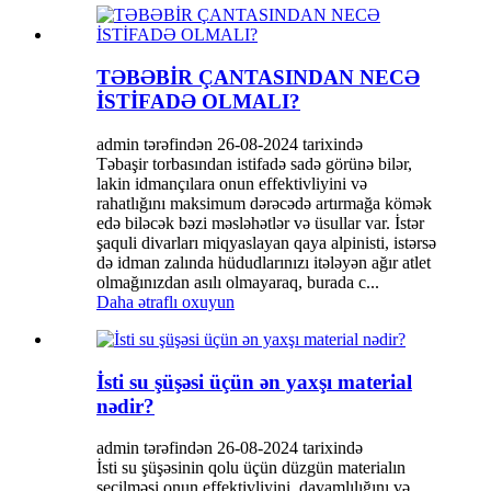
TƏBƏBİR ÇANTASINDAN NECƏ
İSTİFADƏ OLMALI?
admin tərəfindən 26-08-2024 tarixində
Təbaşir torbasından istifadə sadə görünə bilər,
lakin idmançılara onun effektivliyini və
rahatlığını maksimum dərəcədə artırmağa kömək
edə biləcək bəzi məsləhətlər və üsullar var. İstər
şaquli divarları miqyaslayan qaya alpinisti, istərsə
də idman zalında hüdudlarınızı itələyən ağır atlet
olmağınızdan asılı olmayaraq, burada c...
Daha ətraflı oxuyun
İsti su şüşəsi üçün ən yaxşı material
nədir?
admin tərəfindən 26-08-2024 tarixində
İsti su şüşəsinin qolu üçün düzgün materialın
seçilməsi onun effektivliyini, davamlılığını və