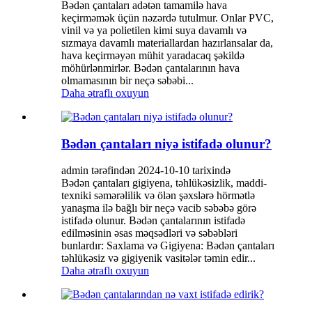
Bədən çantaları adətən tamamilə hava
keçirməmək üçün nəzərdə tutulmur. Onlar PVC,
vinil və ya polietilen kimi suya davamlı və
sızmaya davamlı materiallardan hazırlansalar da,
hava keçirməyən mühit yaradacaq şəkildə
möhürlənmirlər. Bədən çantalarının hava
olmamasının bir neçə səbəbi...
Daha ətraflı oxuyun
Bədən çantaları niyə istifadə olunur?
admin tərəfindən 2024-10-10 tarixində
Bədən çantaları gigiyena, təhlükəsizlik, maddi-
texniki səmərəlilik və ölən şəxslərə hörmətlə
yanaşma ilə bağlı bir neçə vacib səbəbə görə
istifadə olunur. Bədən çantalarının istifadə
edilməsinin əsas məqsədləri və səbəbləri
bunlardır: Saxlama və Gigiyena: Bədən çantaları
təhlükəsiz və gigiyenik vasitələr təmin edir...
Daha ətraflı oxuyun