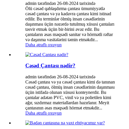
admin tərəfindən 26-08-2024 tarixində
Ölü cəsəd qablaşdırma çantası ümumiyyətlə
cəsəd çantası və ya kadavra çantası kimi istinad
edilir. Bu terminlər ölmüş insan cəsədlərinin
daşınması üçün nəzərdə tutulmuş xüsusi çantaları
təsvir etmək üçün bir-birini əvəz edir. Bu
çantaların əsas məqsədi sanitar və hörmətli rəftar
və daşınma vasitələrini təmin etməkdir...
Daha ətraflı oxuyun
Cəsəd Çantası nədir?
admin tərəfindən 26-08-2024 tarixində
Cəsəd çantası və ya cəsəd çantası kimi də tanınan
cəsəd çantası, ölmüş insan cəsədlərinin daşınması
üçün istifadə olunan xüsusi konteynerdir. Bu
çantalar adətən PVC, vinil və ya polietilen kimi
ağır, sızdırmaz materiallardan hazırlanır. Meyit
çantasının əsas məqsədi hörmət etməkdir...
Daha ətraflı oxuyun