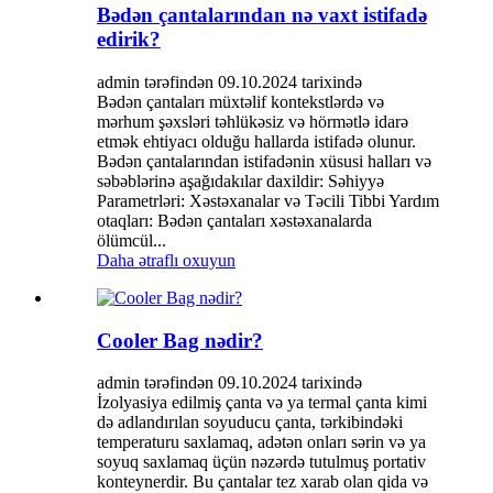
Bədən çantalarından nə vaxt istifadə
edirik?
admin tərəfindən 09.10.2024 tarixində
Bədən çantaları müxtəlif kontekstlərdə və
mərhum şəxsləri təhlükəsiz və hörmətlə idarə
etmək ehtiyacı olduğu hallarda istifadə olunur.
Bədən çantalarından istifadənin xüsusi halları və
səbəblərinə aşağıdakılar daxildir: Səhiyyə
Parametrləri: Xəstəxanalar və Təcili Tibbi Yardım
otaqları: Bədən çantaları xəstəxanalarda
ölümcül...
Daha ətraflı oxuyun
Cooler Bag nədir?
admin tərəfindən 09.10.2024 tarixində
İzolyasiya edilmiş çanta və ya termal çanta kimi
də adlandırılan soyuducu çanta, tərkibindəki
temperaturu saxlamaq, adətən onları sərin və ya
soyuq saxlamaq üçün nəzərdə tutulmuş portativ
konteynerdir. Bu çantalar tez xarab olan qida və