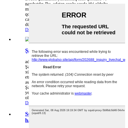
narahatdır. Bu, adətən çoxlu sayda itki olduğu
müharibə və ya digər fəlakətli hadisələr üçün
qorunan bir təcrübədir. Bununla belə, yanan
cəsəd torbalarından tüstü olub-olmaması məsələsi
düzgündür və o...
Daha ətraflı oxuyun
Şərab çantaları nə üçündür?
admin tərəfindən 29-07-2024 tarixində
Şərab çantaları bir neçə məqsədə xidmət edir və
xüsusi olaraq şərab şüşələrini daşımaq və hədiyyə
etmək üçün nəzərdə tutulub. Şərab çantalarının
əsas istifadəsi və faydaları bunlardır: Nəqliyyat:
Şərab çantaları şərab şüşələrini bir yerdən digər
yerə təhlükəsiz şəkildə daşımaq üçün istifadə
olunur. Onlar qoruyucu bir örtük təmin edirlər ...
Daha ətraflı oxuyun
Suya davamlı və adi termal çantalar:
hansı daha yaxşıdır?