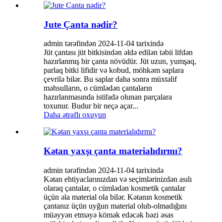
Jute Çanta nədir?
admin tərəfindən 2024-11-04 tarixində
Jüt çantası jüt bitkisindən əldə edilən təbii lifdən
hazırlanmış bir çanta növüdür. Jüt uzun, yumşaq,
parlaq bitki lifidir və kobud, möhkəm saplara
çevrilə bilər. Bu saplar daha sonra müxtəlif
məhsulların, o cümlədən çantaların
hazırlanmasında istifadə olunan parçalara
toxunur. Budur bir neçə açar...
Daha ətraflı oxuyun
Kətan yaxşı çanta materialıdırmı?
admin tərəfindən 2024-11-04 tarixində
Kətan ehtiyaclarınızdan və seçimlərinizdən asılı
olaraq çantalar, o cümlədən kosmetik çantalar
üçün əla material ola bilər. Kətanın kosmetik
çantanız üçün uyğun material olub-olmadığını
müəyyən etməyə kömək edəcək bəzi əsas