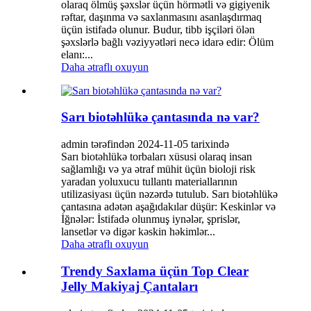
olaraq ölmüş şəxslər üçün hörmətli və gigiyenik
rəftar, daşınma və saxlanmasını asanlaşdırmaq
üçün istifadə olunur. Budur, tibb işçiləri ölən
şəxslərlə bağlı vəziyyətləri necə idarə edir: Ölüm
elanı:...
Daha ətraflı oxuyun
Sarı biotəhlükə çantasında nə var?
admin tərəfindən 2024-11-05 tarixində
Sarı biotəhlükə torbaları xüsusi olaraq insan
sağlamlığı və ya ətraf mühit üçün bioloji risk
yaradan yoluxucu tullantı materiallarının
utilizasiyası üçün nəzərdə tutulub. Sarı biotəhlükə
çantasına adətən aşağıdakılar düşür: Keskinlər və
İğnələr: İstifadə olunmuş iynələr, şprislər,
lansetlər və digər kəskin həkimlər...
Daha ətraflı oxuyun
Trendy Saxlama üçün Top Clear
Jelly Makiyaj Çantaları