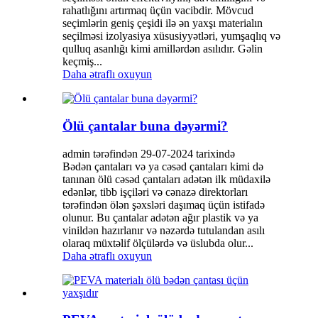
rahatlığını artırmaq üçün vacibdir. Mövcud
seçimlərin geniş çeşidi ilə ən yaxşı materialın
seçilməsi izolyasiya xüsusiyyətləri, yumşaqlıq və
qulluq asanlığı kimi amillərdən asılıdır. Gəlin
keçmiş...
Daha ətraflı oxuyun
Ölü çantalar buna dəyərmi?
admin tərəfindən 29-07-2024 tarixində
Bədən çantaları və ya cəsəd çantaları kimi də
tanınan ölü cəsəd çantaları adətən ilk müdaxilə
edənlər, tibb işçiləri və cənazə direktorları
tərəfindən ölən şəxsləri daşımaq üçün istifadə
olunur. Bu çantalar adətən ağır plastik və ya
vinildən hazırlanır və nəzərdə tutulandan asılı
olaraq müxtəlif ölçülərdə və üslubda olur...
Daha ətraflı oxuyun