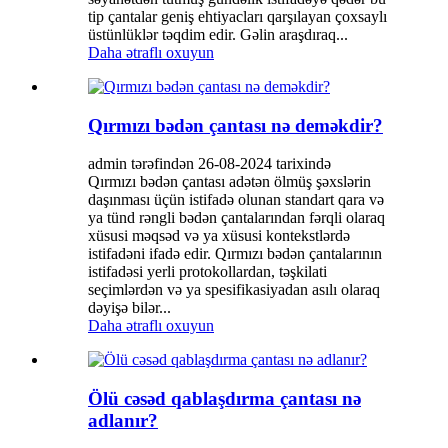
tip çantalar geniş ehtiyacları qarşılayan çoxsaylı
üstünlüklər təqdim edir. Gəlin araşdıraq...
Daha ətraflı oxuyun
Qırmızı bədən çantası nə deməkdir?
admin tərəfindən 26-08-2024 tarixində
Qırmızı bədən çantası adətən ölmüş şəxslərin
daşınması üçün istifadə olunan standart qara və
ya tünd rəngli bədən çantalarından fərqli olaraq
xüsusi məqsəd və ya xüsusi kontekstlərdə
istifadəni ifadə edir. Qırmızı bədən çantalarının
istifadəsi yerli protokollardan, təşkilati
seçimlərdən və ya spesifikasiyadan asılı olaraq
dəyişə bilər...
Daha ətraflı oxuyun
Ölü cəsəd qablaşdırma çantası nə
adlanır?