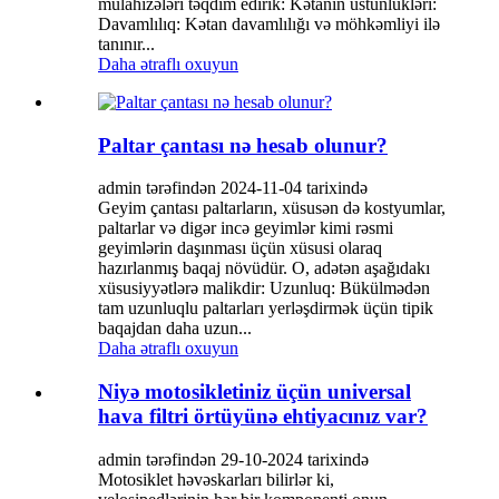
mülahizələri təqdim edirik: Kətanın üstünlükləri:
Davamlılıq: Kətan davamlılığı və möhkəmliyi ilə
tanınır...
Daha ətraflı oxuyun
Paltar çantası nə hesab olunur?
admin tərəfindən 2024-11-04 tarixində
Geyim çantası paltarların, xüsusən də kostyumlar,
paltarlar və digər incə geyimlər kimi rəsmi
geyimlərin daşınması üçün xüsusi olaraq
hazırlanmış baqaj növüdür. O, adətən aşağıdakı
xüsusiyyətlərə malikdir: Uzunluq: Bükülmədən
tam uzunluqlu paltarları yerləşdirmək üçün tipik
baqajdan daha uzun...
Daha ətraflı oxuyun
Niyə motosikletiniz üçün universal
hava filtri örtüyünə ehtiyacınız var?
admin tərəfindən 29-10-2024 tarixində
Motosiklet həvəskarları bilirlər ki,