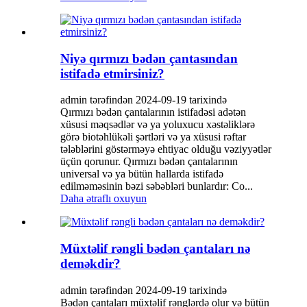
Niyə qırmızı bədən çantasından
istifadə etmirsiniz?
admin tərəfindən 2024-09-19 tarixində
Qırmızı bədən çantalarının istifadəsi adətən
xüsusi məqsədlər və ya yoluxucu xəstəliklərə
görə biotəhlükəli şərtləri və ya xüsusi rəftar
tələblərini göstərməyə ehtiyac olduğu vəziyyətlər
üçün qorunur. Qırmızı bədən çantalarının
universal və ya bütün hallarda istifadə
edilməməsinin bəzi səbəbləri bunlardır: Co...
Daha ətraflı oxuyun
Müxtəlif rəngli bədən çantaları nə
deməkdir?
admin tərəfindən 2024-09-19 tarixində
Bədən çantaları müxtəlif rənglərdə olur və bütün