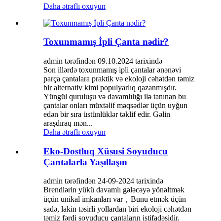
Daha ətraflı oxuyun
Toxunmamış İpli Çanta nədir?
admin tərəfindən 09.10.2024 tarixində
Son illərdə toxunmamış ipli çantalar ənənəvi
parça çantalara praktik və ekoloji cəhətdən təmiz
bir alternativ kimi populyarlıq qazanmışdır.
Yüngül quruluşu və davamlılığı ilə tanınan bu
çantalar onları müxtəlif məqsədlər üçün uyğun
edən bir sıra üstünlüklər təklif edir. Gəlin
araşdıraq mən...
Daha ətraflı oxuyun
Eko-Dostluq Xüsusi Soyuducu
Çantalarla Yaşıllaşın
admin tərəfindən 24-09-2024 tarixində
Brendlərin yükü davamlı gələcəyə yönəltmək
üçün unikal imkanları var，Bunu etmək üçün
sadə, lakin təsirli yollardan biri ekoloji cəhətdən
təmiz fərdi soyuducu çantaların istifadəsidir.