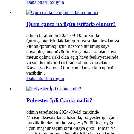
Daha ətraflı oxuyun
Quru çanta nə üçün istifadə olunur?
admin tərəfindən 2024-09-19 tarixində
Quru çanta, içindəkiləri quru və sudan, tozdan və
kirdən qorumaq üçün nəzərdə tutulmuş suya
davamlı çanta növüdür. Bu çantalar adətən suya
məruz qalma riski olan açıq hava fəaliyyətlərində
və su idmanlarında istifadə olunur, məsələn:
Kayak və Kanoe: Quru çantalar saxlamaq üçün
vacibdir...
Daha ətraflı oxuyun
Polyester İpli Çanta nədir?
admin tərəfindən 2024-09-19 tarixində
Müasir aksesuarlar sahəsində, polyester ipli çanta
praktiklik, davamlılıq və çox yönlülük qarışığı
üçün məşhur seçim kimi ortaya çıxdı. İdman və
səyahətdən tutmuş gündəlik istifadəyə qədər bu