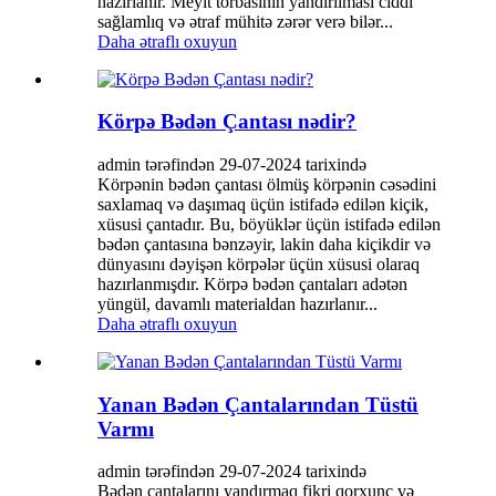
hazırlanır. Meyit torbasının yandırılması ciddi
sağlamlıq və ətraf mühitə zərər verə bilər...
Daha ətraflı oxuyun
Körpə Bədən Çantası nədir?
admin tərəfindən 29-07-2024 tarixində
Körpənin bədən çantası ölmüş körpənin cəsədini
saxlamaq və daşımaq üçün istifadə edilən kiçik,
xüsusi çantadır. Bu, böyüklər üçün istifadə edilən
bədən çantasına bənzəyir, lakin daha kiçikdir və
dünyasını dəyişən körpələr üçün xüsusi olaraq
hazırlanmışdır. Körpə bədən çantaları adətən
yüngül, davamlı materialdan hazırlanır...
Daha ətraflı oxuyun
Yanan Bədən Çantalarından Tüstü
Varmı
admin tərəfindən 29-07-2024 tarixində
Bədən çantalarını yandırmaq fikri qorxunc və