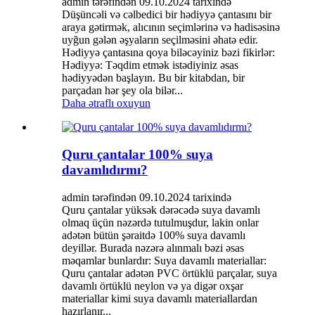
admin tərəfindən 09.10.2024 tarixində
Düşüncəli və cəlbedici bir hədiyyə çantasını bir
araya gətirmək, alıcının seçimlərinə və hadisəsinə
uyğun gələn əşyaların seçilməsini əhatə edir.
Hədiyyə çantasına qoya biləcəyiniz bəzi fikirlər:
Hədiyyə: Təqdim etmək istədiyiniz əsas
hədiyyədən başlayın. Bu bir kitabdan, bir
parçadan hər şey ola bilər...
Daha ətraflı oxuyun
Quru çantalar 100% suya
davamlıdırmı?
admin tərəfindən 09.10.2024 tarixində
Quru çantalar yüksək dərəcədə suya davamlı
olmaq üçün nəzərdə tutulmuşdur, lakin onlar
adətən bütün şəraitdə 100% suya davamlı
deyillər. Burada nəzərə alınmalı bəzi əsas
məqamlar bunlardır: Suya davamlı materiallar:
Quru çantalar adətən PVC örtüklü parçalar, suya
davamlı örtüklü neylon və ya digər oxşar
materiallar kimi suya davamlı materiallardan
hazırlanır...