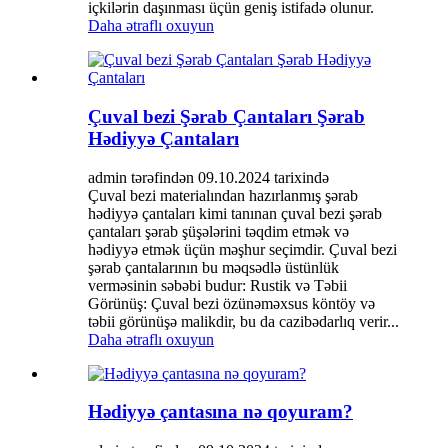
içkilərin daşınması üçün geniş istifadə olunur.
Daha ətraflı oxuyun
Çuval bezi Şərab Çantaları Şərab
Hədiyyə Çantaları
admin tərəfindən 09.10.2024 tarixində
Çuval bezi materialından hazırlanmış şərab
hədiyyə çantaları kimi tanınan çuval bezi şərab
çantaları şərab şüşələrini təqdim etmək və
hədiyyə etmək üçün məşhur seçimdir. Çuval bezi
şərab çantalarının bu məqsədlə üstünlük
verməsinin səbəbi budur: Rustik və Təbii
Görünüş: Çuval bezi özünəməxsus köntöy və
təbii görünüşə malikdir, bu da cazibədarlıq verir...
Daha ətraflı oxuyun
Hədiyyə çantasına nə qoyuram?