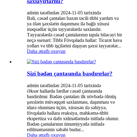
saxlayırlarmı?
admin tərəfindən 2024-11-05 tarixində
Bəli, cəsəd çantaları bəzən təcili tibbi yardım və
ya ölən şəxslərin daşınması ilə bağlı xüsusi
məqsədlər üçün təyyarələrdə saxlanılır.
Təyyarələrdə cəsəd çantalarının tapıla biləcəyi bir
neçə ssenari: Tibbi Fövqəladə hallar: Ticarət hava
yolları və tibb işçilərini daşıyan şəxsi təyyarələr...
Daha ətraflı oxuyun
Sizi bədən çantasında basdırırlar?
admin tərəfindən 2024-11-05 tarixində
Əksər hallarda fərdlər cəsəd çantasında
basdırılmır. Bədən çantaları ilk növbədə ölmüş
şəxslərin müvəqqəti saxlanması, daşınması və
idarə olunması üçün, xüsusən də səhiyyə,
fövqəladə hallara reaksiya, məhkəmə-tibbi
ekspertiza və dəfn xidmətlərində istifadə olunur.
Bədən çantalarının ümumiyyətlə istifadə
edilməməsinin səbəbi budur...
Daha ətraflı oxuyun