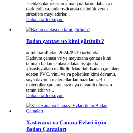
İstehlakçılar öz satın alma qərarlarını daha çox
dərk etdikcə, onlar e-ticarətə üstünlük verən
şirkətlərə meyl edirlər...
Daha ətraflı oxuyun
Bədən çantası nə kimi görünür?
admin tərəfindən 2024-09-19 tarixində
Kadavra çantası və ya meyitxana çantası kimi
tanınan bədən çantası adətən aşağıdakı
xüsusiyyətlərə malikdir: Material: Bədən çantaları
adətən PVC, vinil və ya polietilen kimi davamlı,
suya davamlı materiallardan hazırlanır. Bu
materiallar çantanın sızmaya davamlı olmasını
təmin edir və...
Daha ətraflı oxuyun
Xəstəxana və Cənazə Evləri üçün
Bədən Çantaları